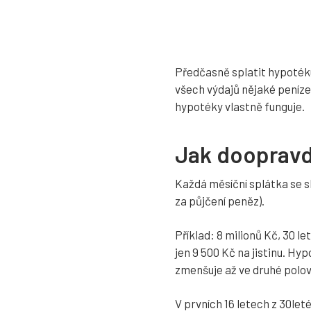
Předčasně splatit hypotéku,
všech výdajů nějaké peníze
hypotéky vlastně funguje.
Jak doopravd
Každá měsíční splátka se s
za půjčení peněz).
Příklad: 8 milionů Kč, 30 le
jen 9 500 Kč na jistinu. H
zmenšuje až ve druhé polov
V prvních 16 letech z 30leté