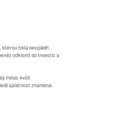
kterou čísla nevyjádří.
peněz odklonit do investic a
ý měsíc kvůli
 delší splatnost znamená