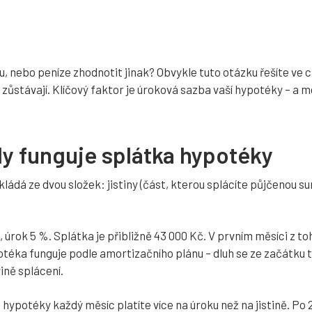
 nebo peníze zhodnotit jinak? Obvykle tuto otázku řešíte ve c
 zůstávají. Klíčový faktor je úroková sazba vaší hypotéky – a 
y funguje splátka hypotéky
kládá ze dvou složek: jistiny (část, kterou splácíte půjčenou 
t, úrok 5 %. Splátka je přibližně 43 000 Kč. V prvním měsíci z t
ypotéka funguje podle amortizačního plánu – dluh se ze začátku
ině splácení.
 hypotéky každý měsíc platíte více na úroku než na jistině. Po 2