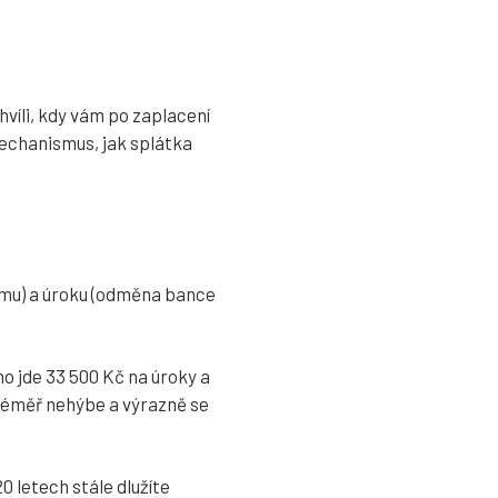
hvíli, kdy vám po zaplacení
mechanismus, jak splátka
sumu) a úroku (odměna bance
oho jde 33 500 Kč na úroky a
 téměř nehýbe a výrazně se
0 letech stále dlužíte