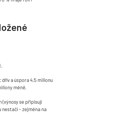
složené
č.
 dřív a úspora 4,5 milionu
miliony méně.
(výnosy se připisují
u nestačí – zejména na