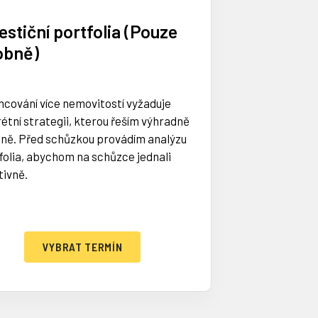
estiční portfolia (Pouze
obně)
ncování více nemovitostí vyžaduje
rétní strategii, kterou řeším výhradně
ně. Před schůzkou provádím analýzu
folia, abychom na schůzce jednali
tivně.
VYBRAT TERMÍN