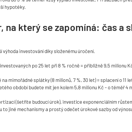
ší hypotéky.
r, na který se zapomíná: čas a 
ší výhoda investování díky složenému úročení.
investovaných po 25 let při 8 % ročně = přibližně 9,5 milionu K
a mimořádné splátky (8 milionů, 7 %, 30 let) = splacení o 11 let
letého období budete mít jen kolem 5,8 milionu Kč – o téměř 4 
tizací (šetříte budoucí úrok), investice exponenciálním růstem 
ou to jiné mechanismy a prostý odečet úrokové sazby od výnos