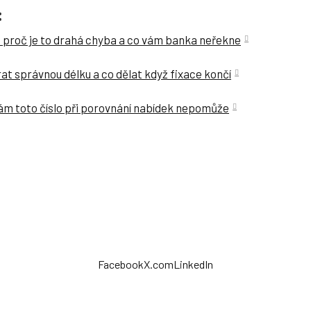
:
: proč je to drahá chyba a co vám banka neřekne
at správnou délku a co dělat když fixace končí
ám toto číslo při porovnání nabídek nepomůže
Facebook
X.com
LinkedIn