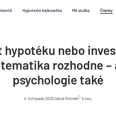
klientů
Hypoteční kalkulačka
Mé služby
Články
t hypotéku nebo inve
tematika rozhodne – 
psychologie také
4. listopadu 2025
Jakub Rotrekl
5 min.