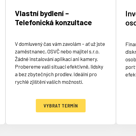
Vlastní bydlení –
Inv
Telefonická konzultace
os
V domluvený čas vám zavolám – ať už jste
Fina
zaměstnanec, OSVČ nebo majitel s.r.o.
disk
Žádné instalování aplikací ani kamery.
osob
Probereme vaši situaci efektivně, lidsky
port
a bez zbytečných prodlev. Ideální pro
efek
rychlé zjištění vašich možností.
VYBRAT TERMÍN