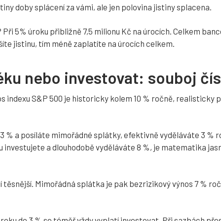
etiny doby splácení za vámi, ale jen polovina jistiny splacena.
ři 5% úroku přibližně 7,5 milionu Kč na úrocích. Celkem bance 
íte jistinu, tím méně zaplatíte na úrocích celkem.
éku nebo investovat: souboj čís
indexu S&P 500 je historicky kolem 10 % ročně, realisticky 
3 % a posíláte mimořádné splátky, efektivně vyděláváte 3 % 
u investujete a dlouhodobě vyděláváte 8 %, je matematika jasn
 těsnější. Mimořádná splátka je pak bezrizikový výnos 7 % ročn
oku do 3 % se téměř vždy vyplatí investovat. Při sazbách přes 