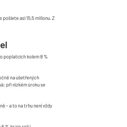
pošlete asi 15,5 milionu. Z
el
po poplatcích kolem 8 %
ročně na ušetřených
á: při nízkém úroku se
ě – a to na trhu není vždy
6 % hraje roli i