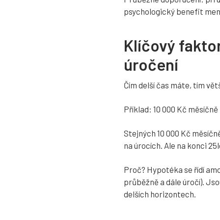
psychologický benefit men
Klíčový fakto
úročení
Čím delší čas máte, tím vět
Příklad: 10 000 Kč měsíčně 
Stejných 10 000 Kč měsíčně n
na úrocích. Ale na konci 25
Proč? Hypotéka se řídí amor
průběžně a dále úročí). Js
delších horizontech.