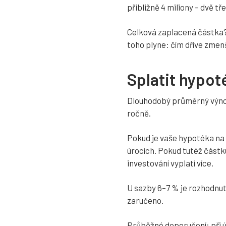
přibližně 4 miliony – dvě tř
Celková zaplacená částka? P
toho plyne: čím dříve zmenš
Splatit hypot
Dlouhodobý průměrný výnos 
ročně.
Pokud je vaše hypotéka na 
úrocích. Pokud tutéž částk
investování vyplatí více.
U sazby 6–7 % je rozhodnutí
zaručeno.
Průběžné doporučení: při úr