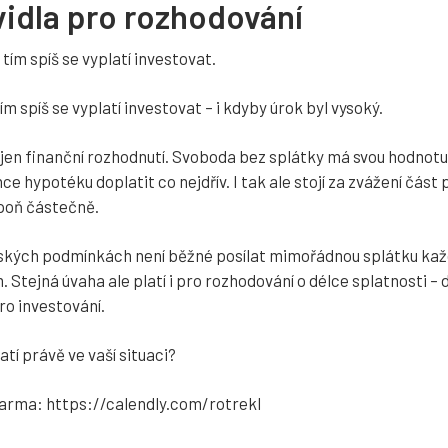
vidla pro rozhodování
tím spíš se vyplatí investovat.
ím spíš se vyplatí investovat – i kdyby úrok byl vysoký.
jen finanční rozhodnutí. Svoboda bez splátky má svou hodnotu, 
e hypotéku doplatit co nejdřív. I tak ale stojí za zvážení část 
spoň částečně.
kých podmínkách není běžné posílat mimořádnou splátku každ
 Stejná úvaha ale platí i pro rozhodování o délce splatnosti –
ro investování.
atí právě ve vaší situaci?
darma: https://calendly.com/rotrekl