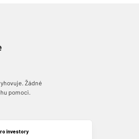
e
 vyhovuje. Žádné
mohu pomoci.
ro investory